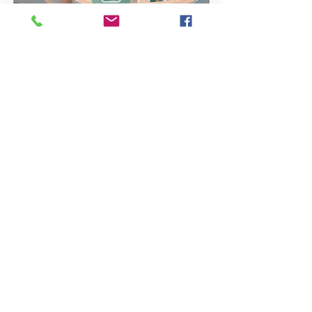
SCOPRI DI PIÙ
DICONO DI NOI
Agostini M.
"Servizi ottimi, personale
molto gentile e soprattutto
attenti alla mia celiachia...