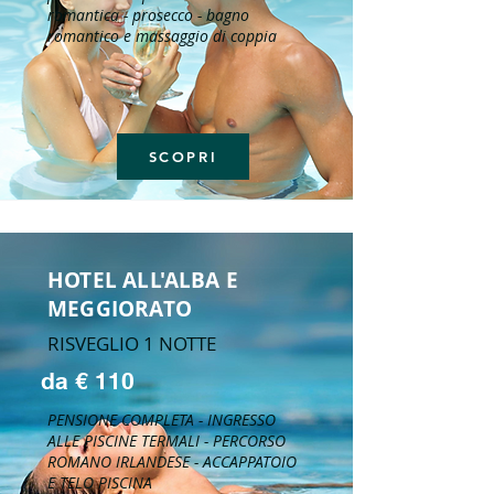
romantica - prosecco - bagno
romantico e massaggio di coppia
SCOPRI
HOTEL ALL'ALBA E
MEGGIORATO
RISVEGLIO 1 NOTTE
da € 110
PENSIONE COMPLETA - INGRESSO
ALLE PISCINE TERMALI - PERCORSO
ROMANO IRLANDESE - ACCAPPATOIO
E TELO PISCINA