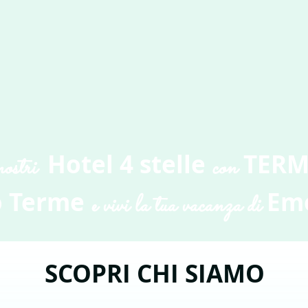
Hotel 4 stelle
TERM
nostri
con
 Terme
Emo
e vivi la tua vacanza di
SCOPRI CHI SIAMO