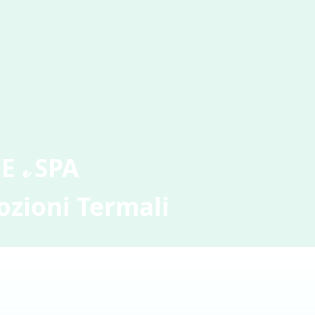
E
SPA
e
zioni Termali