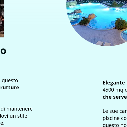
to
i questo
Elegante 
trutture
4500 mq d
che serve
o di mantenere
Le sue cam
dovi un stile
piscine co
e.
questo ho