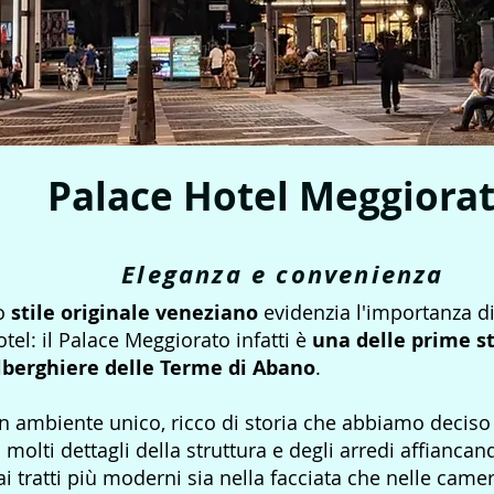
Palace Hotel Meggiora
Eleganza e convenienza
o
stile originale veneziano
evidenzia l'importanza d
otel: il Palace Meggiorato infatti è
una delle prime s
lberghiere delle Terme di Abano
.
n ambiente unico, ricco di storia che abbiamo decis
n molti dettagli della struttura e degli arredi affiancan
ai tratti più moderni sia nella facciata che nelle camer