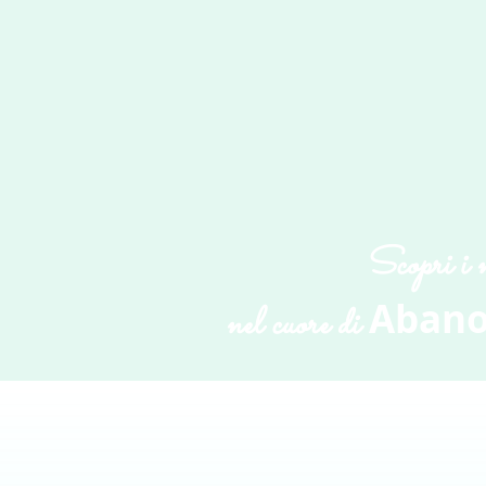
Scopri i 
Abano
nel cuore di